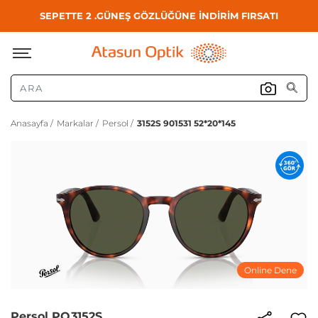
SEPETTE 2 .GÜNEŞ GÖZLÜĞÜNE İNDİRİM FIRSATI
Anasayfa /
Markalar /
Persol /
3152S 901531 52*20*145
Online Dene
Persol PO3152S