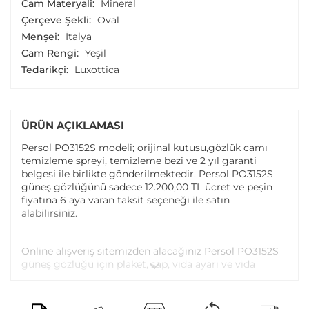
Cam Materyali:
Mineral
Çerçeve Şekli:
Oval
Menşei:
İtalya
Cam Rengi:
Yeşil
Tedarikçi:
Luxottica
ÜRÜN AÇIKLAMASI
Persol PO3152S modeli; orijinal kutusu,gözlük camı
temizleme spreyi, temizleme bezi ve 2 yıl garanti
belgesi ile birlikte gönderilmektedir. Persol PO3152S
güneş gözlüğünü sadece 12.200,00 TL ücret ve peşin
fiyatına 6 aya varan taksit seçeneği ile satın
alabilirsiniz.
Online alışveriş sitemizden alacağınız Persol PO3152S
güneş gözlüğü için plaket, sap, vida ayarı ve vida
değişimi tüm Atasun Optik mağazalarında ücretsiz
olarak yapılmaktadır.