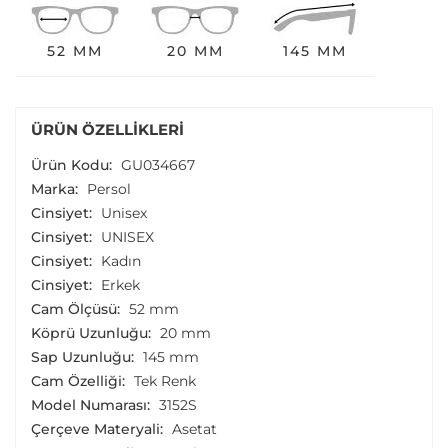
52 MM
20 MM
145 MM
ÜRÜN ÖZELLIKLERI
Ürün Kodu:
GU034667
Marka:
Persol
Cinsiyet:
Unisex
Cinsiyet:
UNISEX
Cinsiyet:
Kadın
Cinsiyet:
Erkek
Cam Ölçüsü:
52 mm
Köprü Uzunluğu:
20 mm
Sap Uzunluğu:
145 mm
Cam Özelliği:
Tek Renk
Model Numarası:
3152S
Çerçeve Materyali:
Asetat