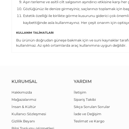
Aşırı terleme ve asitli cilt salgısının aşındırıcı etkisine karşı her
Gözlüğünüz ile denize girmeyiniz, saçlarınızı toplamak için ba
Estetik özelliği ile birlikte görme kusurunu giderici çok önemli
kaybettiğinde asla kullanmayınız. Her çeşit onarım için optis
KULLANIM TALIMATLARI
Bu ürünün doğrudan güneşe bakmak için ve suni kaynaklar tarafın
kullanılmaz. Az ışıklı ortamlarda araç kullanımına uygun değildir.
KURUMSAL
YARDIM
Hakkımızda
İletişim
Mağazalarımız
Sipariş Takibi
İnsan & Kültür
Sıkça Sorulan Sorular
Kullanıcı Sözleşmesi
İade ve Değişim
Gizlilik Beyanı
Teslimat ve Kargo
Bilgi Toplumu Hizmetleri