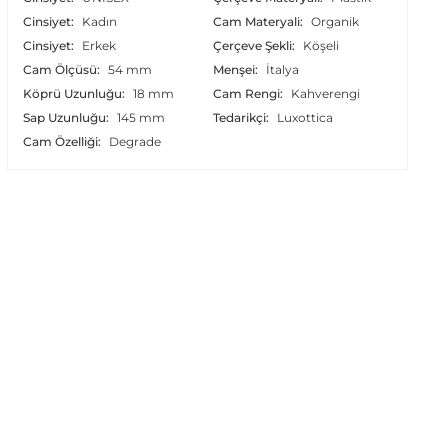
Cinsiyet:
Kadın
Cam Materyali:
Organik
Cinsiyet:
Erkek
Çerçeve Şekli:
Köşeli
Cam Ölçüsü:
54 mm
Menşei:
İtalya
Köprü Uzunluğu:
18 mm
Cam Rengi:
Kahverengi
Sap Uzunluğu:
145 mm
Tedarikçi:
Luxottica
Cam Özelliği:
Degrade