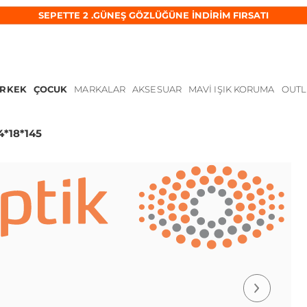
SEPETTE 2 .GÜNEŞ GÖZLÜĞÜNE İNDİRİM FIRSATI
ERKEK
ÇOCUK
MARKALAR
AKSESUAR
MAVI IŞIK KORUMA
OUTL
4*18*145