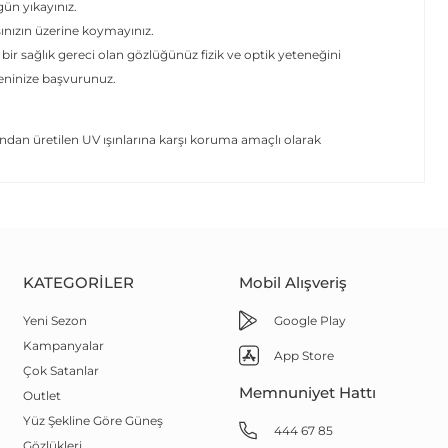
 gün yıkayınız.
şınızın üzerine koymayınız.
 bir sağlık gereci olan gözlüğünüz fizik ve optik yeteneğini
yeninize başvurunuz.
dan üretilen UV ışınlarına karşı koruma amaçlı olarak
KATEGORILER
Mobil Alışveriş
Yeni Sezon
Google Play
Kampanyalar
App Store
Çok Satanlar
Memnuniyet Hattı
Outlet
Yüz Şekline Göre Güneş
444 67 85
Gözlükleri