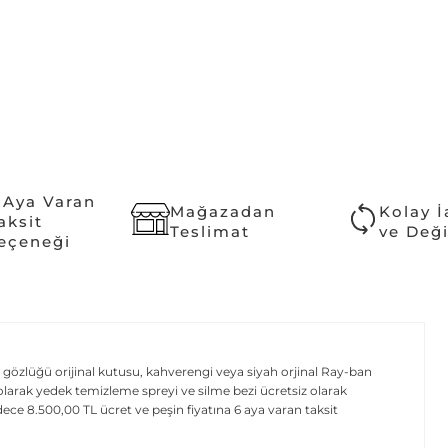
 Aya Varan
Mağazadan
Kolay 
aksit
Teslimat
ve Değ
eçeneği
gözlüğü orijinal kutusu, kahverengi veya siyah orjinal Ray-ban
Ek olarak yedek temizleme spreyi ve silme bezi ücretsiz olarak
e 8.500,00 TL ücret ve peşin fiyatına 6 aya varan taksit