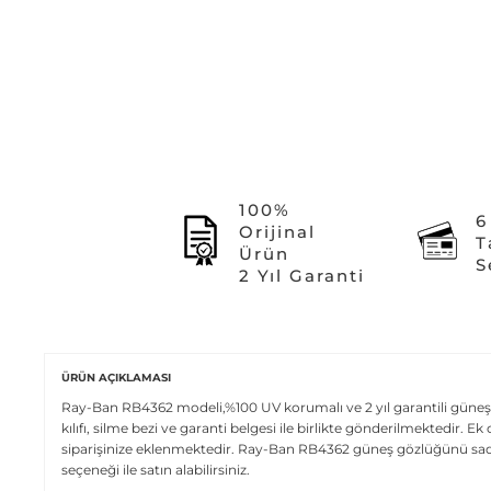
100%
6
Orijinal
T
Ürün
S
2 Yıl Garanti
ÜRÜN AÇIKLAMASI
Ray-Ban RB4362 modeli,%100 UV korumalı ve 2 yıl garantili güneş 
kılıfı, silme bezi ve garanti belgesi ile birlikte gönderilmektedir. 
siparişinize eklenmektedir. Ray-Ban RB4362 güneş gözlüğünü sadec
seçeneği ile satın alabilirsiniz.