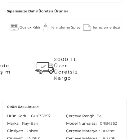
Siparişinize Dahil Ücretsiz Ürünler
Gözlük Kılıfı
Temizleme Spreyi
Temizleme Bezi
2000 TL
İade
Üzeri
işim
Ücretsiz
Kargo
ÜRÜN ÖZELLIKLERI
Ürün Kodu:
GU035897
Çerçeve Rengi:
Bej
Marka:
Ray-Ban
Model Numarası:
0RB4362
Cinsiyet:
Unisex
Çerçeve Materyali:
Asetat
Cinsiyet:
UNISEX
Çerçeve Materyali:
Plastik