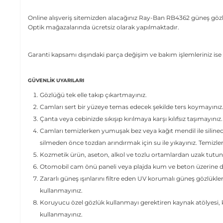
Online alışveriş sitemizden alacağınız Ray-Ban RB4362 güneş gözlü
Optik mağazalarında ücretsiz olarak yapılmaktadır.
Garanti kapsamı dışındaki parça değişim ve bakım işlemleriniz ise 
GÜVENLIK UYARILARI
Gözlüğü tek elle takıp çıkartmayınız.
Camları sert bir yüzeye temas edecek şekilde ters koymayınız
Çanta veya cebinizde sıkışıp kırılmaya karşı kılıfsız taşımayınız.
Camları temizlerken yumuşak bez veya kağıt mendil ile siline
silmeden önce tozdan arındırmak için su ile yıkayınız. Temizl
Kozmetik ürün, aseton, alkol ve tozlu ortamlardan uzak tutun
Otomobil cam önü paneli veya plajda kum ve beton üzerine dir
Zararlı güneş ışınlarını filtre eden UV korumalı güneş gözlükle
kullanmayınız.
Koruyucu özel gözlük kullanmayı gerektiren kaynak atölyesi, ki
kullanmayınız.