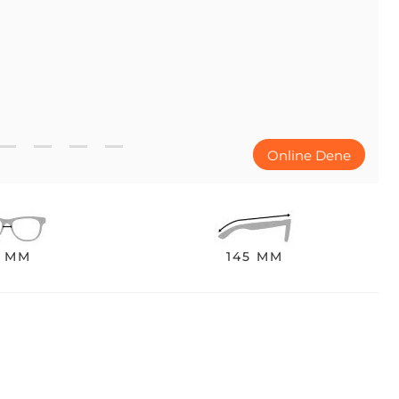
Online Dene
8 MM
145 MM