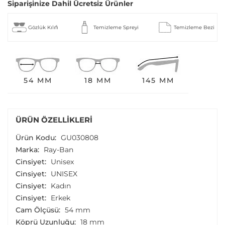
Siparişinize Dahil Ücretsiz Ürünler
Gözlük Kılıfı
Temizleme Spreyi
Temizleme Bezi
54 MM
18 MM
145 MM
ÜRÜN ÖZELLIKLERI
Ürün Kodu:
GU030808
Marka:
Ray-Ban
Cinsiyet:
Unisex
Cinsiyet:
UNISEX
Cinsiyet:
Kadın
Cinsiyet:
Erkek
Cam Ölçüsü:
54 mm
Köprü Uzunluğu:
18 mm