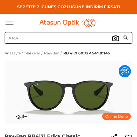
SEPETTE 2 .GÜNEŞ GÖZLÜĞÜNE İNDİRİM FIRSATI
Anasayfa /
Markalar /
Ray-Ban /
RB 4171 601/2P 54*18*145
Online Dene
Ray-Ban RB4171 Erika Classic