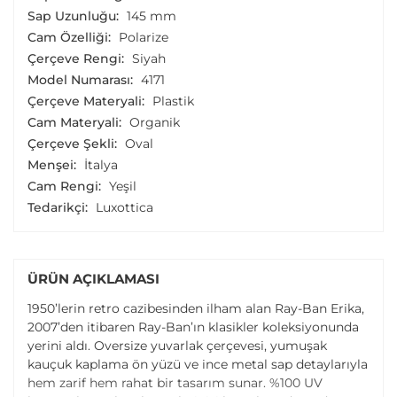
Sap Uzunluğu:
145 mm
Cam Özelliği:
Polarize
Çerçeve Rengi:
Siyah
Model Numarası:
4171
Çerçeve Materyali:
Plastik
Cam Materyali:
Organik
Çerçeve Şekli:
Oval
Menşei:
İtalya
Cam Rengi:
Yeşil
Tedarikçi:
Luxottica
ÜRÜN AÇIKLAMASI
1950’lerin retro cazibesinden ilham alan Ray-Ban Erika,
2007’den itibaren Ray-Ban’ın klasikler koleksiyonunda
yerini aldı. Oversize yuvarlak çerçevesi, yumuşak
kauçuk kaplama ön yüzü ve ince metal sap detaylarıyla
hem zarif hem rahat bir tasarım sunar. %100 UV