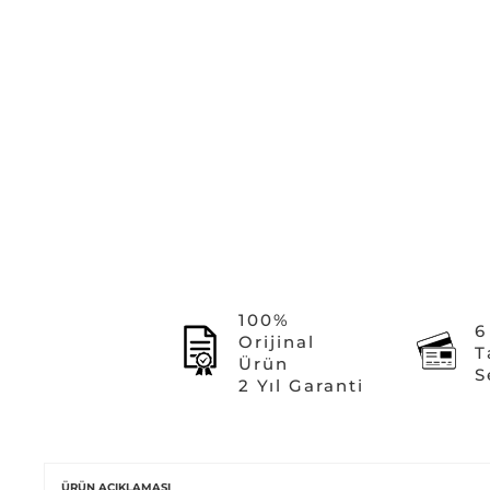
100%
6
Orijinal
T
Ürün
S
2 Yıl Garanti
ÜRÜN AÇIKLAMASI