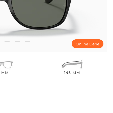
Online Dene
8 MM
145 MM