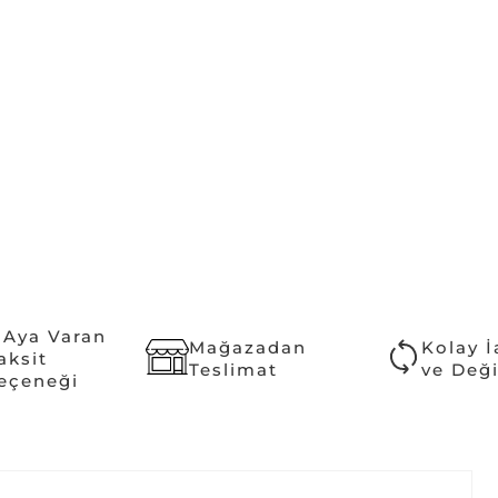
 Aya Varan
Mağazadan
Kolay 
aksit
Teslimat
ve Değ
eçeneği