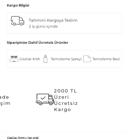
Kargo Bilgisi
Tahmini Kargoya Teslim
2 iş günü içinde
Siparişinize Dahil Ücretsiz Ürünler
Gözlük Kılıfı
Temizleme Spreyi
Temizleme Bezi
2000 TL
İade
Üzeri
işim
Ücretsiz
Kargo
ÜRÜN ÖZELLIKLERI