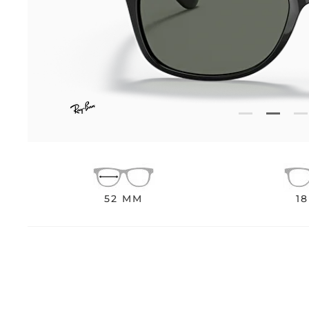
52 MM
1