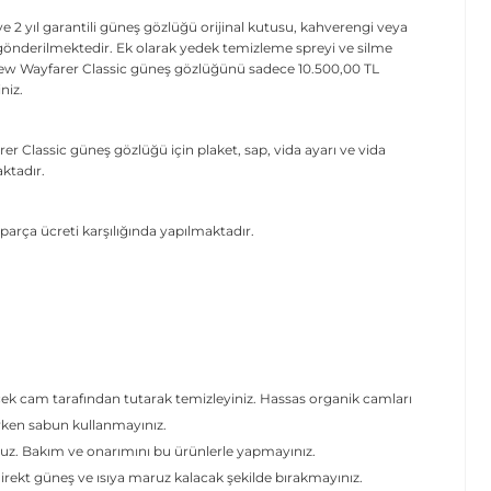
 yıl garantili güneş gözlüğü orijinal kutusu, kahverengi veya
ikte gönderilmektedir. Ek olarak yedek temizleme spreyi ve silme
 New Wayfarer Classic güneş gözlüğünü sadece 10.500,00 TL
niz.
r Classic güneş gözlüğü için plaket, sap, vida ayarı ve vida
ktadır.
parça ücreti karşılığında yapılmaktadır.
.
cek cam tarafından tutarak temizleyiniz. Hassas organik camları
erken sabun kullanmayınız.
uz. Bakım ve onarımını bu ürünlerle yapmayınız.
ekt güneş ve ısıya maruz kalacak şekilde bırakmayınız.