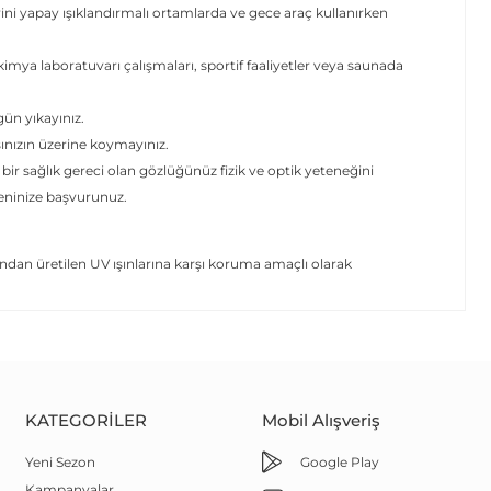
rini yapay ışıklandırmalı ortamlarda ve gece araç kullanırken
mya laboratuvarı çalışmaları, sportif faaliyetler veya saunada
 gün yıkayınız.
şınızın üzerine koymayınız.
 bir sağlık gereci olan gözlüğünüz fizik ve optik yeteneğini
yeninize başvurunuz.
dan üretilen UV ışınlarına karşı koruma amaçlı olarak
KATEGORILER
Mobil Alışveriş
Yeni Sezon
Google Play
Kampanyalar