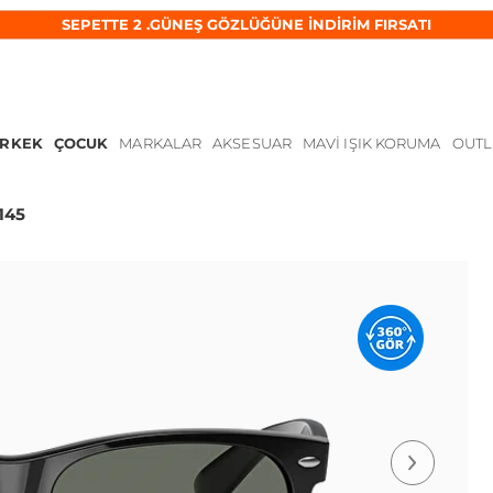
SEPETTE 2 .GÜNEŞ GÖZLÜĞÜNE İNDİRİM FIRSATI
ERKEK
ÇOCUK
MARKALAR
AKSESUAR
MAVI IŞIK KORUMA
OUTL
145