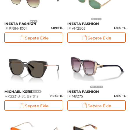
INESTA FASHION
INESTA FASHION
IF PRIN-1001
1.899 TL
IF VM2503
1.899 TL
Sepete Ekle
Sepete Ekle
MICHAEL KORS
INESTA FASHION
MK2231U St. Barths
7.040 TL
IF M9275
1.899 TL
Sepete Ekle
Sepete Ekle