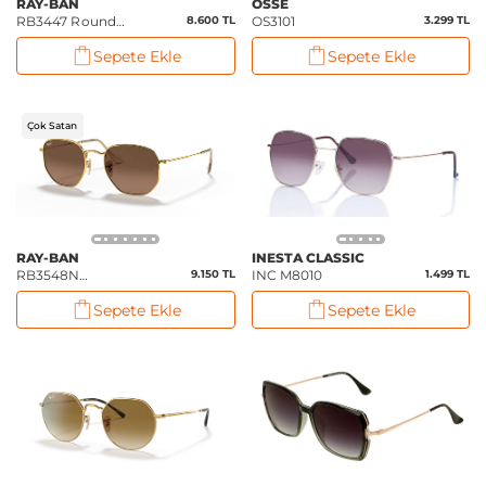
RAY-BAN
OSSE
RB3447 Round
8.600 TL
OS3101
3.299 TL
Metal
Sepete Ekle
Sepete Ekle
Çok Satan
RAY-BAN
INESTA CLASSIC
RB3548N
9.150 TL
INC M8010
1.499 TL
Hexagonal Flat
Sepete Ekle
Sepete Ekle
Lenses