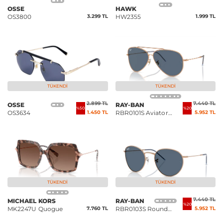
OSSE
HAWK
OS3800
3.299 TL
HW2355
1.999 TL
TÜKENDI
TÜKENDI
2.899 TL
7.440 TL
OSSE
RAY-BAN
%50
%20
OS3634
1.450 TL
RBR0101S Aviator
5.952 TL
Reverse
TÜKENDI
TÜKENDI
7.440 TL
MICHAEL KORS
RAY-BAN
%20
MK2247U Quogue
7.760 TL
RBR0103S Round
5.952 TL
Reverse