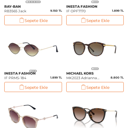
RAY-BAN
INESTA FASHION
RB3565 Jack
9.150 TL
IF OPF7170
1.899 TL
Sepete Ekle
Sepete Ekle
INESTA FASHION
MICHAEL KORS
IF PRMS-184
1.899 TL
MK2023 Adrianna
8.800 TL
III
Sepete Ekle
Sepete Ekle