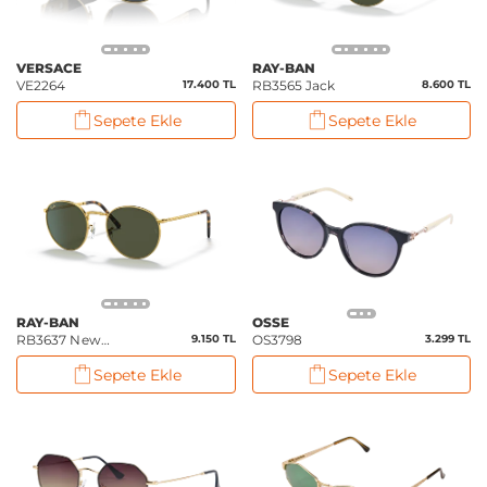
VERSACE
RAY-BAN
VE2264
17.400 TL
RB3565 Jack
8.600 TL
Sepete Ekle
Sepete Ekle
RAY-BAN
OSSE
RB3637 New
9.150 TL
OS3798
3.299 TL
Round
Sepete Ekle
Sepete Ekle