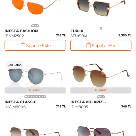
INESTA FASHION
FURLA
IF VM2502
749 TL
SFU819M
9.350 TL
Sepete Ekle
Sepete Ekle
Çok Satan
TÜKENDI
TÜKENDI
INESTA CLASSIC
INESTA POLARIZED
INC M8006
749 TL
IP M8005
749 TL