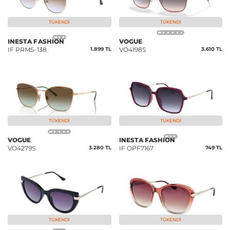
TÜKENDI
TÜKENDI
INESTA FASHION
VOGUE
IF PRMS-138
1.899 TL
VO4198S
3.610 TL
TÜKENDI
TÜKENDI
VOGUE
INESTA FASHION
VO4279S
3.280 TL
IF OPF7167
749 TL
TÜKENDI
TÜKENDI