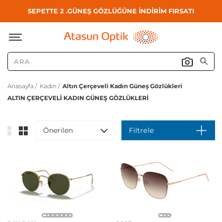
SEPETTE 2 .GÜNEŞ GÖZLÜĞÜNE İNDİRİM FIRSATI
Anasayfa /
Kadın /
Altın Çerçeveli Kadın Güneş Gözlükleri
ALTIN ÇERÇEVELI KADIN GÜNEŞ GÖZLÜKLERI
Önerilen
Filtrele