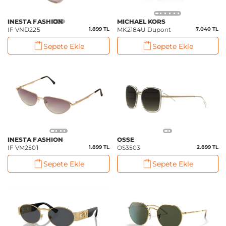
INESTA FASHION
MICHAEL KORS
IF VND225
1.899 TL
MK2184U Dupont
7.040 TL
Sepete Ekle
Sepete Ekle
INESTA FASHION
OSSE
IF VM2501
1.899 TL
OS3503
2.899 TL
Sepete Ekle
Sepete Ekle