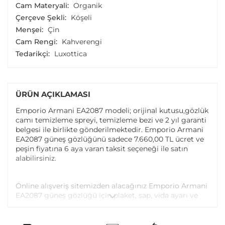
Cam Materyali:
Organik
Çerçeve Şekli:
Köşeli
Menşei:
Çin
Cam Rengi:
Kahverengi
Tedarikçi:
Luxottica
ÜRÜN AÇIKLAMASI
Emporio Armani EA2087 modeli; orijinal kutusu,gözlük
camı temizleme spreyi, temizleme bezi ve 2 yıl garanti
belgesi ile birlikte gönderilmektedir. Emporio Armani
EA2087 güneş gözlüğünü sadece 7.660,00 TL ücret ve
peşin fiyatına 6 aya varan taksit seçeneği ile satın
alabilirsiniz.
Online alışveriş sitemizden alacağınız Emporio Armani
EA2087 güneş gözlüğü için plaket, sap, vida ayarı ve
vida değişimi tüm Atasun Optik mağazalarında
ücretsiz olarak yapılmaktadır.