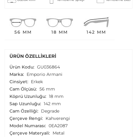
56 MM
18 MM
142 MM
ÜRÜN ÖZELLIKLERI
Ürün Kodu:
GU036864
Marka:
Emporio Armani
Cinsiyet:
Erkek
Cam Ölçüsü:
56 mm
Köprü Uzunluğu:
18 mm
Sap Uzunluğu:
142 mm
Cam Özelliği:
Degrade
Çerçeve Rengi:
Kahverengi
Model Numarası:
0EA2087
Çerçeve Materyali:
Metal