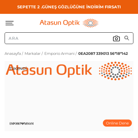
SEPETTE 2 .GÜNEŞ GÖZLÜĞÜNE İNDİRİM FIRSATI
Anasayfa /
Markalar /
Emporio Armani /
0EA2087 339013 56*18*142
TÜKENDI
Online Dene