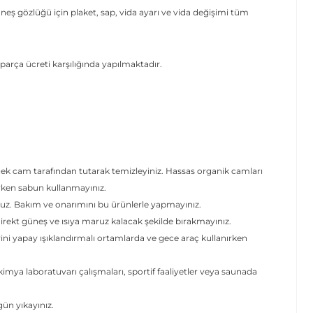
eş gözlüğü için plaket, sap, vida ayarı ve vida değişimi tüm
parça ücreti karşılığında yapılmaktadır.
.
cek cam tarafından tutarak temizleyiniz. Hassas organik camları
erken sabun kullanmayınız.
uz. Bakım ve onarımını bu ürünlerle yapmayınız.
ekt güneş ve ısıya maruz kalacak şekilde bırakmayınız.
rini yapay ışıklandırmalı ortamlarda ve gece araç kullanırken
mya laboratuvarı çalışmaları, sportif faaliyetler veya saunada
 gün yıkayınız.