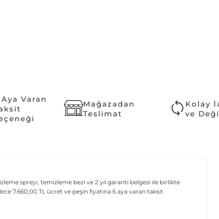
 Aya Varan
Mağazadan
Kolay 
aksit
Teslimat
ve Değ
eçeneği
e spreyi, temizleme bezi ve 2 yıl garanti belgesi ile birlikte
7.660,00 TL ücret ve peşin fiyatına 6 aya varan taksit