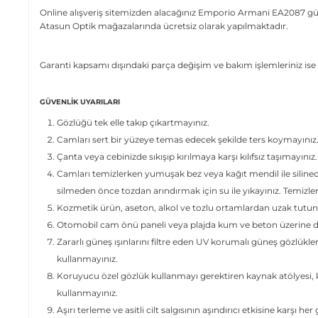
Online alışveriş sitemizden alacağınız Emporio Armani EA2087 gün
Atasun Optik mağazalarında ücretsiz olarak yapılmaktadır.
Garanti kapsamı dışındaki parça değişim ve bakım işlemleriniz ise 
GÜVENLIK UYARILARI
Gözlüğü tek elle takıp çıkartmayınız.
Camları sert bir yüzeye temas edecek şekilde ters koymayınız
Çanta veya cebinizde sıkışıp kırılmaya karşı kılıfsız taşımayınız.
Camları temizlerken yumuşak bez veya kağıt mendil ile siline
silmeden önce tozdan arındırmak için su ile yıkayınız. Temizl
Kozmetik ürün, aseton, alkol ve tozlu ortamlardan uzak tutun
Otomobil cam önü paneli veya plajda kum ve beton üzerine dir
Zararlı güneş ışınlarını filtre eden UV korumalı güneş gözlükle
kullanmayınız.
Koruyucu özel gözlük kullanmayı gerektiren kaynak atölyesi, ki
kullanmayınız.
Aşırı terleme ve asitli cilt salgısının aşındırıcı etkisine karşı her