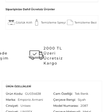
Siparişinize Dahil Ücretsiz Ürünler
Gözlük Kılıfı
Temizleme Spreyi
Temizleme Bezi
2000 TL
İade
Üzeri
işim
Ücretsiz
Kargo
ÜRÜN ÖZELLIKLERI
Ürün Kodu:
GU034638
Cam Özelliği:
Tek Renk
Marka:
Emporio Armani
Çerçeve Rengi:
Siyah
Cinsiyet:
Unisex
Model Numarası:
2087
Cinsiyet:
UNISEX
Çerçeve Materyali:
Metal