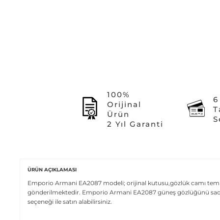
100%
6
Orijinal
T
Ürün
S
2 Yıl Garanti
ÜRÜN AÇIKLAMASI
Emporio Armani EA2087 modeli; orijinal kutusu,gözlük camı temizlem
gönderilmektedir. Emporio Armani EA2087 güneş gözlüğünü sadece 
seçeneği ile satın alabilirsiniz.