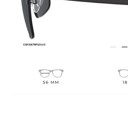
56 MM
1