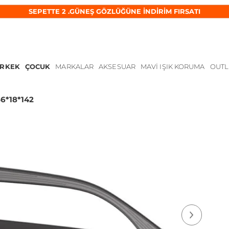
SEPETTE 2 .GÜNEŞ GÖZLÜĞÜNE İNDİRİM FIRSATI
ERKEK
ÇOCUK
MARKALAR
AKSESUAR
MAVI IŞIK KORUMA
OUTL
6*18*142