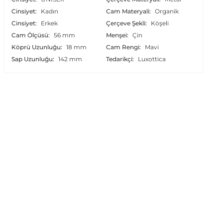
Cinsiyet:
Kadın
Cam Materyali:
Organik
Cinsiyet:
Erkek
Çerçeve Şekli:
Köşeli
Cam Ölçüsü:
56 mm
Menşei:
Çin
Köprü Uzunluğu:
18 mm
Cam Rengi:
Mavi
Sap Uzunluğu:
142 mm
Tedarikçi:
Luxottica