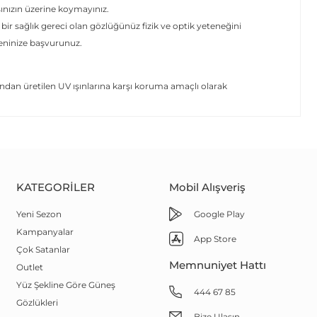
şınızın üzerine koymayınız.
 bir sağlık gereci olan gözlüğünüz fizik ve optik yeteneğini
yeninize başvurunuz.
dan üretilen UV ışınlarına karşı koruma amaçlı olarak
KATEGORILER
Mobil Alışveriş
Yeni Sezon
Google Play
Kampanyalar
App Store
Çok Satanlar
Memnuniyet Hattı
Outlet
Yüz Şekline Göre Güneş
444 67 85
Gözlükleri
Bize Ulaşın