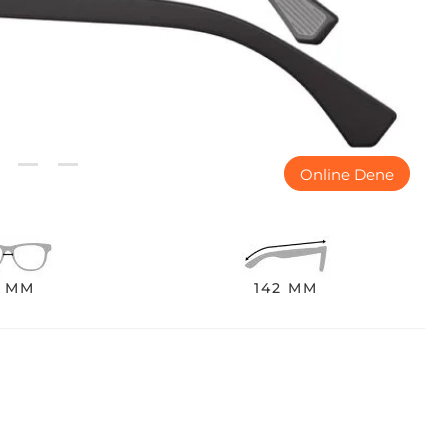
Online Dene
8 MM
142 MM