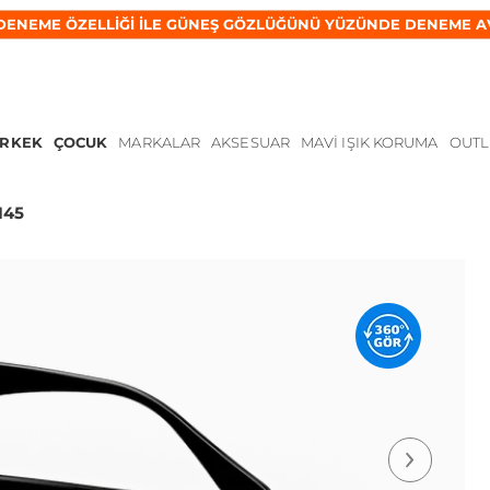
DENEME ÖZELLİĞİ İLE GÜNEŞ GÖZLÜĞÜNÜ YÜZÜNDE DENEME A
ERKEK
ÇOCUK
MARKALAR
AKSESUAR
MAVI IŞIK KORUMA
OUTL
145