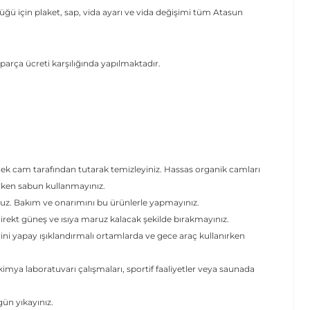
ğü için plaket, sap, vida ayarı ve vida değişimi tüm Atasun
parça ücreti karşılığında yapılmaktadır.
.
cek cam tarafından tutarak temizleyiniz. Hassas organik camları
erken sabun kullanmayınız.
uz. Bakım ve onarımını bu ürünlerle yapmayınız.
ekt güneş ve ısıya maruz kalacak şekilde bırakmayınız.
rini yapay ışıklandırmalı ortamlarda ve gece araç kullanırken
mya laboratuvarı çalışmaları, sportif faaliyetler veya saunada
 gün yıkayınız.