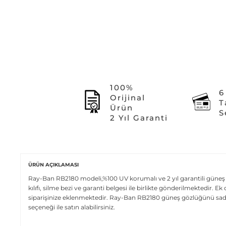
100%
6
Orijinal
T
Ürün
S
2 Yıl Garanti
ÜRÜN AÇIKLAMASI
Ray-Ban RB2180 modeli,%100 UV korumalı ve 2 yıl garantili güneş 
kılıfı, silme bezi ve garanti belgesi ile birlikte gönderilmektedir. 
siparişinize eklenmektedir. Ray-Ban RB2180 güneş gözlüğünü sadec
seçeneği ile satın alabilirsiniz.