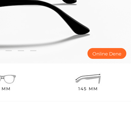
Online Dene
1 MM
145 MM