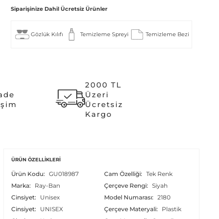
Siparişinize Dahil Ücretsiz Ürünler
Gözlük Kılıfı
Temizleme Spreyi
Temizleme Bezi
2000 TL
İade
Üzeri
işim
Ücretsiz
Kargo
ÜRÜN ÖZELLIKLERI
Ürün Kodu:
GU018987
Cam Özelliği:
Tek Renk
Marka:
Ray-Ban
Çerçeve Rengi:
Siyah
Cinsiyet:
Unisex
Model Numarası:
2180
Cinsiyet:
UNISEX
Çerçeve Materyali:
Plastik