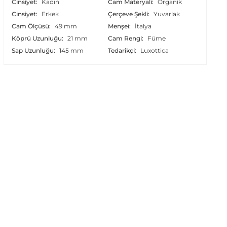
Cinsiyet:
Kadın
Cam Materyali:
Organik
Cinsiyet:
Erkek
Çerçeve Şekli:
Yuvarlak
Cam Ölçüsü:
49 mm
Menşei:
İtalya
Köprü Uzunluğu:
21 mm
Cam Rengi:
Füme
Sap Uzunluğu:
145 mm
Tedarikçi:
Luxottica