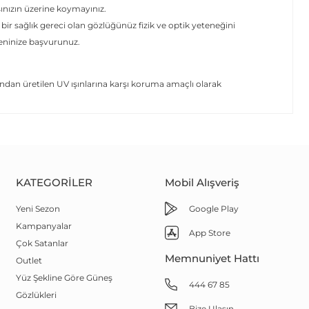
şınızın üzerine koymayınız.
 bir sağlık gereci olan gözlüğünüz fizik ve optik yeteneğini
yeninize başvurunuz.
dan üretilen UV ışınlarına karşı koruma amaçlı olarak
KATEGORILER
Mobil Alışveriş
Yeni Sezon
Google Play
Kampanyalar
App Store
Çok Satanlar
Memnuniyet Hattı
Outlet
Yüz Şekline Göre Güneş
444 67 85
Gözlükleri
Bize Ulaşın