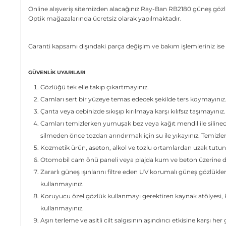
Online alışveriş sitemizden alacağınız Ray-Ban RB2180 güneş gözlü
Optik mağazalarında ücretsiz olarak yapılmaktadır.
Garanti kapsamı dışındaki parça değişim ve bakım işlemleriniz ise 
GÜVENLIK UYARILARI
Gözlüğü tek elle takıp çıkartmayınız.
Camları sert bir yüzeye temas edecek şekilde ters koymayınız
Çanta veya cebinizde sıkışıp kırılmaya karşı kılıfsız taşımayınız.
Camları temizlerken yumuşak bez veya kağıt mendil ile siline
silmeden önce tozdan arındırmak için su ile yıkayınız. Temizl
Kozmetik ürün, aseton, alkol ve tozlu ortamlardan uzak tutun
Otomobil cam önü paneli veya plajda kum ve beton üzerine dir
Zararlı güneş ışınlarını filtre eden UV korumalı güneş gözlükle
kullanmayınız.
Koruyucu özel gözlük kullanmayı gerektiren kaynak atölyesi, ki
kullanmayınız.
Aşırı terleme ve asitli cilt salgısının aşındırıcı etkisine karşı her