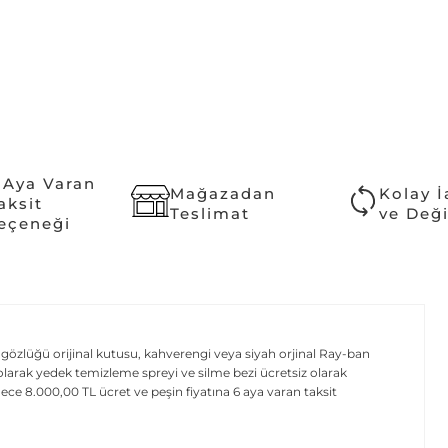
 Aya Varan
Mağazadan
Kolay 
aksit
Teslimat
ve Değ
eçeneği
gözlüğü orijinal kutusu, kahverengi veya siyah orjinal Ray-ban
Ek olarak yedek temizleme spreyi ve silme bezi ücretsiz olarak
e 8.000,00 TL ücret ve peşin fiyatına 6 aya varan taksit