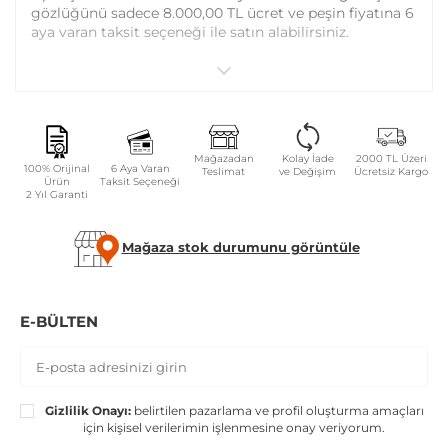
gözlüğünü sadece 8.000,00 TL ücret ve peşin fiyatına 6
aya varan taksit seçeneği ile satın alabilirsiniz.
Online alışveriş sitemizden alacağınız Ray-Ban RB2180
güneş gözlüğü için plaket, sap, vida ayarı ve vida
değişimi tüm Atasun Optik mağazalarında ücretsiz
olarak yapılmaktadır.
Mağazadan
Kolay İade
2000 TL Üzeri
100% Orijinal
6 Aya Varan
Teslimat
ve Değişim
Ücretsiz Kargo
Ürün
Taksit Seçeneği
2 Yıl Garanti
Garanti kapsamı dışındaki parça değişim ve bakım
işlemleriniz ise parça ücreti karşılığında yapılmaktadır.
Mağaza stok durumunu görüntüle
GÜVENLIK UYARILARI
Gözlüğü tek elle takıp çıkartmayınız.
E-BÜLTEN
Camları sert bir yüzeye temas edecek şekilde ters
koymayınız.
Çanta veya cebinizde sıkışıp kırılmaya karşı kılıfsız
taşımayınız.
Gizlilik Onayı:
belirtilen pazarlama ve profil oluşturma amaçları
Camları temizlerken yumuşak bez veya kağıt
için kişisel verilerimin işlenmesine onay veriyorum.
mendil ile silinecek cam tarafından tutarak