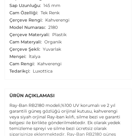
Sap Uzunluğu:
145 mm
Cam Özelliği:
Tek Renk
Çerçeve Rengi:
Kahverengi
Model Numarası:
2180
Çerçeve Materyali:
Plastik
Cam Materyali:
Organik
Çerçeve Şekli:
Yuvarlak
Menşei:
İtalya
Cam Rengi:
Kahverengi
Tedarikçi:
Luxottica
ÜRÜN AÇIKLAMASI
Ray-Ban RB2180 modeli,%100 UV korumalı ve 2 yıl
garantili güneş gözlüğü orijinal kutusu, kahverengi
veya siyah orjinal Ray-ban kılıfı, silme bezi ve garanti
belgesi ile birlikte gönderilmektedir. Ek olarak yedek
temizleme spreyi ve silme bezi ücretsiz olarak
siparişinize eklenmektedir. Ray-Ban RB2180 güneş