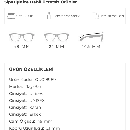
Siparişinize Dahil Ücretsiz Ürünler
Gözlük Kılıfı
Temizleme Spreyi
Temizleme Bezi
49 MM
21 MM
145 MM
ÜRÜN ÖZELLIKLERI
Ürün Kodu:
GU018989
Marka:
Ray-Ban
Cinsiyet:
Unisex
Cinsiyet:
UNISEX
Cinsiyet:
Kadın
Cinsiyet:
Erkek
Cam Ölçüsü:
49 mm
Köprü Uzunluğu:
21 mm