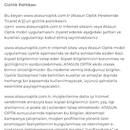
Gizlilik Politikası
Bu beyan
www.atasunoptik.com.tr
(Atasun Optik Perakende
Ticaret A.Ş)’un gizlilik politikasını
içerir.
www.atasunoptik.com.tr
internet sitesini veya Atasun
Optik mobil uygulamasını ziyaret ederek aşağıdaki şartları ve
kuralları uygulamayı kabul etmiş sayılmaktasınız.
www.atasunoptik.com.tr
internet sitesi veya Atasun Optik mobil
uygulaması üyelik aşamasında ve daha sonrasında sizden bazı
kişisel bilgilerinizi talep eder. Kişisel bilgilerinizin korunması ve
gizliliğinizin sürdürülebilmesi, ATASUN OPTİK ekibi olarak
birinci önceliğimizdir. Bu nedenle vermiş olduğunuz bilgiler,
Üyelik Sözleşmesi’nde belirtilen kurallar ve amaçlar dışında
herhangi bir kapsamda kullanılmayacak, üçüncü şahıslarla
kesinlikle paylaşılmayacaktır..
www.atasunoptik.com.tr
, müşterilerine daha iyi hizmet
verebilmek amacıyla bazı kişisel bilgilerinizi (isim, yaş, ilgi
alanlarınız, e-posta vb.) sizlerden talep etmektedir. ATASUN
OPTİK sunucularında toplanan bu bilgiler, dönemsel
kampanya çalışmaları, müşteri profillerine yönelik özel
promosyon faaliyetlerinin kurgulanması ve istenmeyen e-
postaların iletilmemesine yönelik müşteri “sınıflandırma” ve