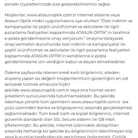
sonraki ziyaretlerinizde size gösterebilmemizi sağlar.
Müşteriler,
www.atasunoptik.com.tr
internet sitesine veya
Atasun Optik mobil uygulamasına üye olurken “Özel indirim ve
kampanyalar ile çeşitli ürün/hizmet ve aktiviteler ile ilgili
pazarlama faaliyetleri kapsamında ATASUN OPTİK’ in tarafıma
e-posta göndermesine onay veriyorum.” onayına tıklayarak
onay vermeleri durumunda özel indirim ve kampanyalar ile
çeşitli ürün/hizmet ve aktiviteler ile ilgili pazarlama faaliyetleri
kapsamında ATASUN OPTİK’in kendilerine e-posta
gönderilmesine izin verdiğini kabul ve beyan etmektedirler.
Ödeme sayfasında istenen kredi kartı bilgileriniz, siteden
alışveriş yapan siz değerli müşterilerimizin güvenliğini en üst
seviyede tutmak amacıyla hiçbir
şekilde
www.atasunoptik.com.tr
veya ona hizmet veren
şirketlerin sunucularında tutulmamaktadır. Bu şekilde
ödemeye yönelik tüm işlemlerin
www.atasunoptik.com.tr
ara
yüzü üzerinden banka ve bilgisayarınız arasında gerçekleşmesi
sağlanmaktadır. Tüm kredi kartı ve kişisel bilgileriniz, internet
güvenlik standardı olan SSL Secure sistemi ile 128 mbit
şifrelenmiştir. Bu şekilde, internet üzerindeki dolaşımları
sırasında herhangi bir şekilde bu bilgilerinizin istenilmeyen kişi
veya kurumlar tarafından ele geçirilmesi önlenmiştir. Gizlilik