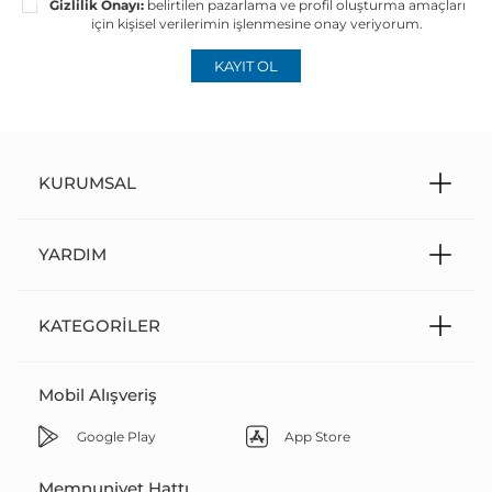
Gizlilik Onayı:
belirtilen pazarlama ve profil oluşturma amaçları
için kişisel verilerimin işlenmesine onay veriyorum.
KAYIT OL
KURUMSAL
YARDIM
KATEGORILER
Mobil Alışveriş
Google Play
App Store
Memnuniyet Hattı