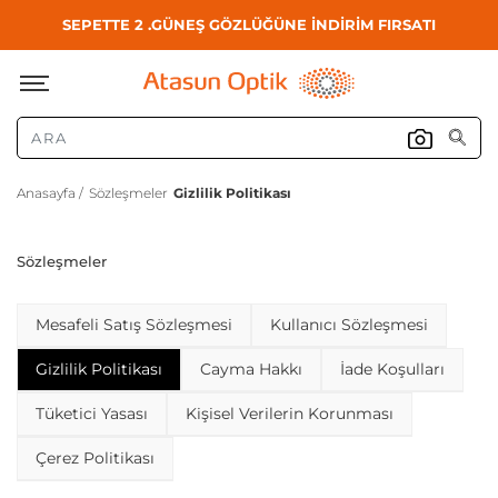
SEPETTE 2 .GÜNEŞ GÖZLÜĞÜNE İNDİRİM FIRSATI
Anasayfa /
Sözleşmeler
Gizlilik Politikası
Sözleşmeler
Mesafeli Satış Sözleşmesi
Kullanıcı Sözleşmesi
Gizlilik Politikası
Cayma Hakkı
İade Koşulları
Tüketici Yasası
Kişisel Verilerin Korunması
Çerez Politikası