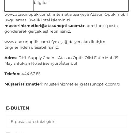
bilgiler
www.atasunoptik.com.tr
internet sitesi veya Atasun Optik mobil
uygulaması üyelik iptal işleminizi
musterihizmetleri@atasunoptik.com.tr
adresine e-posta
göndererek gerçekleştirebilirsiniz.
www.atasunoptik.com.tr
’ye aşağıda yer alan iletişim
bilgilerinden ulaşabilirsiniz.
Adres:
DHL Supply Chain – Atasun Optik Ofisi Fatih Mah.19
Mayıs Bulvarı No:53 Esenyurt/İstanbul
Telefon:
444 67 85
Müşteri Hizmetleri:
musterihizmetleri@atasunoptik.com.tr
E-BÜLTEN