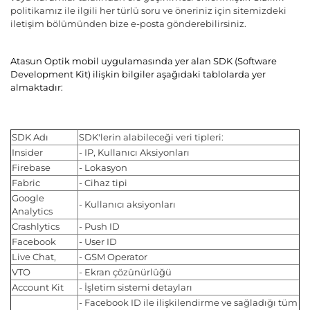
politikamız ile ilgili her türlü soru ve öneriniz için sitemizdeki
iletişim bölümünden bize e-posta gönderebilirsiniz.
Atasun Optik mobil uygulamasında yer alan SDK (Software
Development Kit) ilişkin bilgiler aşağıdaki tablolarda yer
almaktadır:
SDK Adı
SDK'lerin alabileceği veri tipleri:
Insider
- IP, Kullanıcı Aksiyonları
Firebase
- Lokasyon
Fabric
- Cihaz tipi
Google
- Kullanıcı aksiyonları
Analytics
Crashlytics
- Push ID
Facebook
- User ID
Live Chat,
- GSM Operator
VTO
- Ekran çözünürlüğü
Account Kit
- İşletim sistemi detayları
- Facebook ID ile ilişkilendirme ve sağladığı tüm